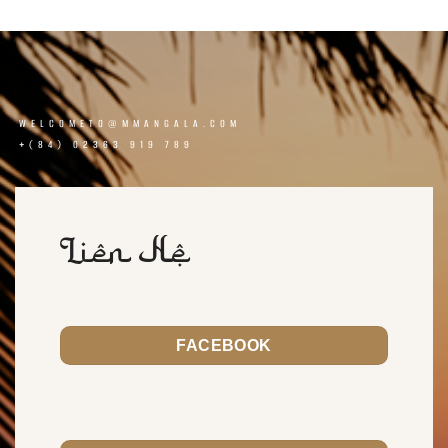
WELCOMETO@MMANGALA.COM
+(84) 02363 919 789
Liên Hệ
FACEBOOK