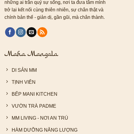
những ai trân quý sự sống, nơi ta đưa tâm mình
trở lại kết nối cùng thiên nhiên, sự chân thật và
chính bản thể - giản dị, gần gũi, mà chân thành.
Maha Mangala
DI SẢN MM
TỊNH VIÊN
BẾP MANI KITCHEN
VƯỜN TRÀ PADME
MM LIVING - NƠI AN TRÚ
HÀM DƯỠNG NĂNG LƯỢNG