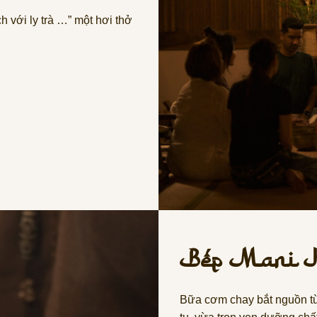
h với ly trà …” một hơi thở
Bếp Mani K
Bữa cơm chay bắt nguồn từ