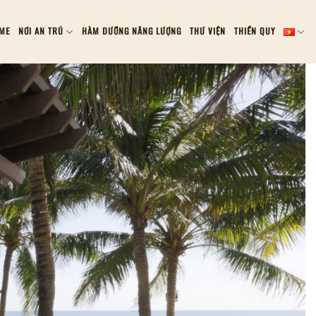
ME
NƠI AN TRÚ
HÀM DƯỠNG NĂNG LƯỢNG
THƯ VIỆN
THIỀN QUY