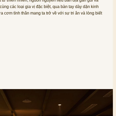
 từ thiên nhiên, nguồn nguyên liệu bản địa gần gũi và
cùng các loại gia vị đặc biệt, qua bàn tay dày dặn kinh
cơm tình thân mang ta trở về với sự tri ân và lòng biết