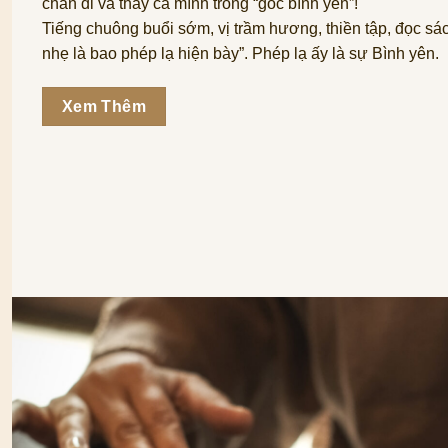
chân đi và thấy cả mình trong “góc bình yên”!
Tiếng chuông buổi sớm, vị trầm hương, thiền tập, đọc sác
nhẹ là bao phép lạ hiện bày”. Phép lạ ấy là sự Bình yên.
Xem Thêm