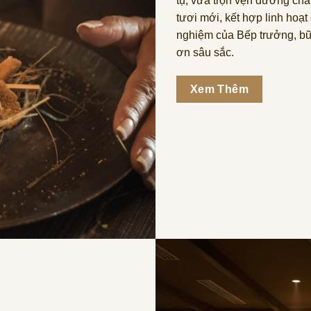
tụ, vừa trọn vẹn dưỡng chất
tươi mới, kết hợp linh hoạt 
nghiệm của Bếp trưởng, bữa 
ơn sâu sắc.
Xem Thêm