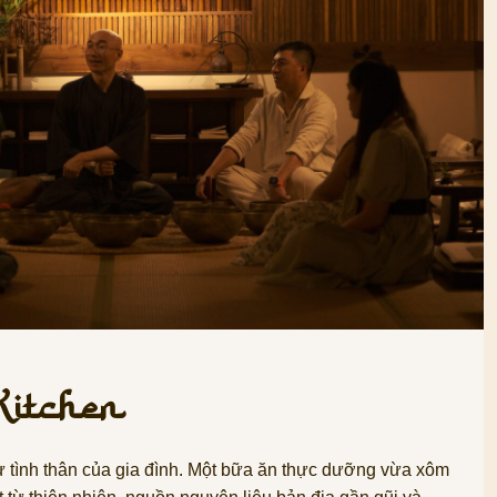
itchen
 tình thân của gia đình. Một bữa ăn thực dưỡng vừa xôm