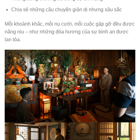
Chia sẻ những câu chuyện giản dị nhưng sâu sắc
Mỗi khoảnh khắc, mỗi nụ cười, mỗi cuộc gặp gỡ đều được
nâng niu – như những đóa hương của sự bình an được
lan tỏa.