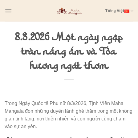
Skip
Tiếng Việt
to
content
8.3.2026 Một ngày ngập
tràn nắng ấm và Tỏa
hương ngát thơm
Trong Ngày Quốc tế Phụ nữ 8/3/2026, Tịnh Viên Maha
Mangala đón những duyên lành ghé thăm trong một không
gian tĩnh lặng, nơi thiên nhiên và con người cùng chạm
vào sự an yên.