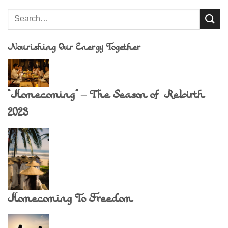
Nourishing Our Energy Together
“Homecoming” – The Season of Rebirth
2023
Homecoming To Freedom