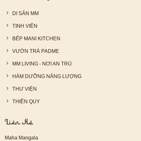
DI SẢN MM
TỊNH VIÊN
BẾP MANI KITCHEN
VƯỜN TRÀ PADME
MM LIVING - NƠI AN TRÚ
HÀM DƯỠNG NĂNG LƯỢNG
THƯ VIỆN
THIỀN QUY
Liên Hệ
Maha Mangala