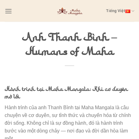
Skip
Tiếng Việt
to
content
Anh Thanh Bình –
Humans of Maha
Hành trình tại Maha Mangala: Khi cơ duyên
mở lối
Hành trình của anh Thanh Bình tại Maha Mangala là câu
chuyện về cơ duyên, sự tỉnh thức và chuyển hóa từ chính
đời sống. Không chỉ là sự đồng hành, đó là hành trình
bước vào một dòng chảy — nơi đạo và đời dần hòa làm
một.