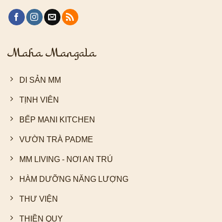
Maha Mangala
DI SẢN MM
TỊNH VIÊN
BẾP MANI KITCHEN
VƯỜN TRÀ PADME
MM LIVING - NƠI AN TRÚ
HÀM DƯỠNG NĂNG LƯỢNG
THƯ VIỆN
THIỀN QUY