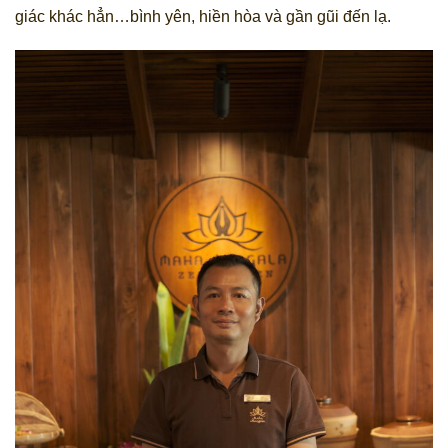
giác khác hẳn…bình yên, hiền hòa và gần gũi đến lạ.