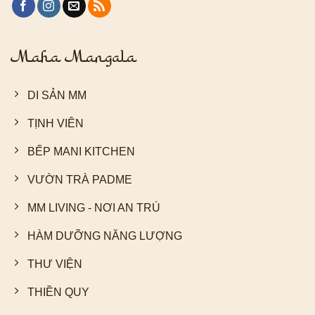
Maha Mangala
DI SẢN MM
TỊNH VIÊN
BẾP MANI KITCHEN
VƯỜN TRÀ PADME
MM LIVING - NƠI AN TRÚ
HÀM DƯỠNG NĂNG LƯỢNG
THƯ VIỆN
THIỀN QUY