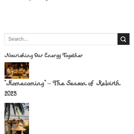
Nourishing Our Energy Together
“Homecoming” – The Season of Rebirth
2023