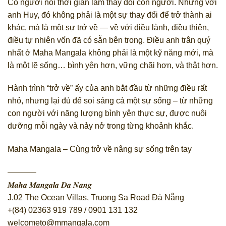
Có người nói thời gian làm thay đổi con người. Nhưng với
anh Huy, đó không phải là một sự thay đổi để trở thành ai
khác, mà là một sự trở về — về với điều lành, điều thiện,
điều tự nhiên vốn đã có sẵn bên trong. Điều anh trân quý
nhất ở Maha Mangala không phải là một kỹ năng mới, mà
là một lẽ sống… bình yên hơn, vững chãi hơn, và thật hơn.
Hành trình “trở về” ấy của anh bắt đầu từ những điều rất
nhỏ, nhưng lại đủ để soi sáng cả một sự sống – từ những
con người với năng lượng bình yên thực sự, được nuôi
dưỡng mỗi ngày và nảy nở trong từng khoảnh khắc.
Maha Mangala – Cùng trở về nâng sự sống trên tay
———–
𝑴𝒂𝒉𝒂 𝑴𝒂𝒏𝒈𝒂𝒍𝒂 𝑫𝒂 𝑵𝒂𝒏𝒈
J.02 The Ocean Villas, Truong Sa Road Đà Nẵng
+(84) 02363 919 789 / 0901 131 132
welcometo@mmangala.com