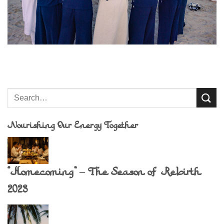
Nourishing Our Energy Together
“Homecoming” – The Season of Rebirth
2023