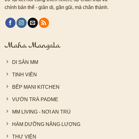
chính bản thể - giản dị, gần gũi, mà chân thành.
Maha Mangala
DI SẢN MM
TỊNH VIÊN
BẾP MANI KITCHEN
VƯỜN TRÀ PADME
MM LIVING - NƠI AN TRÚ
HÀM DƯỠNG NĂNG LƯỢNG
THƯ VIỆN